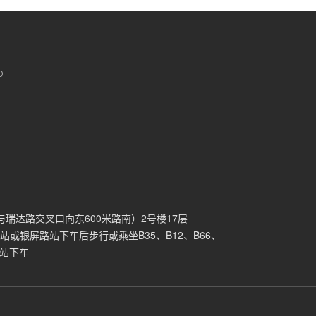
D
瑞达路交叉口向东600米路南）2号楼17层
或银屏路站下车后步行或乘坐B35、B12、B66、
学站下车