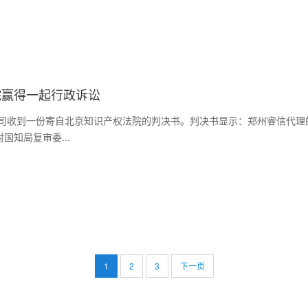
院赢得一起行政诉讼
司收到一份寄自北京知识产权法院的判决书。判决书显示：郑州睿信代理
知局复审委...
1
2
3
下一页