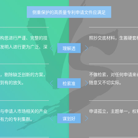
侧重保护的高质量专利申请文件应满足
照抄交底材料，生搬硬套
构思进行严谨、
完整的
技
发明
人
进行更为
广泛、深
理解透
，剔除缺乏创新的方案，
不做检索，对任何申请来
到有的放矢。
随意又不切实际。
检索准
与申请人市场相关的产业
申请孤立，主题单一，权
谋划好
有力的专利集群。