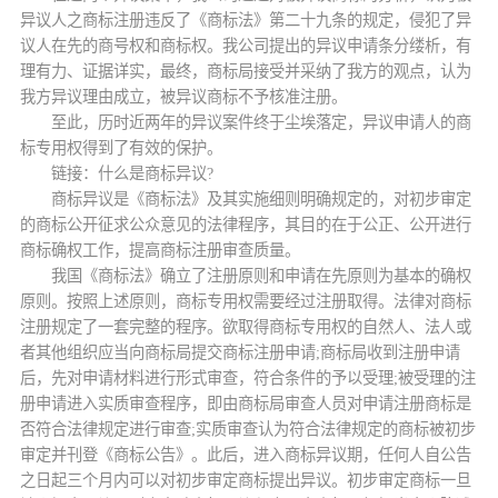
异议人之商标注册违反了《商标法》第二十九条的规定，侵犯了异
议人在先的商号权和商标权。我公司提出的异议申请条分缕析，有
理有力、证据详实，最终，商标局接受并采纳了我方的观点，认为
我方异议理由成立，被异议商标不予核准注册。
至此，历时近两年的异议案件终于尘埃落定，异议申请人的商
标专用权得到了有效的保护。
链接：什么是商标异议?
商标异议是《商标法》及其实施细则明确规定的，对初步审定
的商标公开征求公众意见的法律程序，其目的在于公正、公开进行
商标确权工作，提高商标注册审查质量。
我国《商标法》确立了注册原则和申请在先原则为基本的确权
原则。按照上述原则，商标专用权需要经过注册取得。法律对商标
注册规定了一套完整的程序。欲取得商标专用权的自然人、法人或
者其他组织应当向商标局提交商标注册申请;商标局收到注册申请
后，先对申请材料进行形式审查，符合条件的予以受理;被受理的注
册申请进入实质审查程序，即由商标局审查人员对申请注册商标是
否符合法律规定进行审查;实质审查认为符合法律规定的商标被初步
审定并刊登《商标公告》。此后，进入商标异议期，任何人自公告
之日起三个月内可以对初步审定商标提出异议。初步审定商标一旦