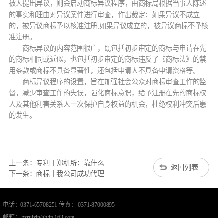
被人提出异议，则会启动商标异议程序，由商标局根据当事人陈述
的事实和理由对异议案件进行审查，作出裁定：如果异议不成立
的，被异议商标予以核准注册;如果异议成立的，被异议商标不予核
准注册。
商标异议的内容范围很广，既包括初步审定的商标与申请在先
的商标相同或近似，也包括初步审定的商标违反了《商标法》的禁
用条款或商标不具备显著性，还包括申请人不具备申请资格等。
商标异议程序的设置，旨在加强社会公众对商标审查工作的监
督，减少审查工作的失误，强化商标意识，给予注册在先的商标权
人及其他利害关系人一次保护自身权益的机会，杜绝权利冲突后患
的发生。
上一条：
专利丨郑机所：靠什么...
返回列表
下一条：
商标丨我公司成功代理...
电话：0371-65708251 传真： 0371-87000895
邮箱： zzruixin@vip.163.com