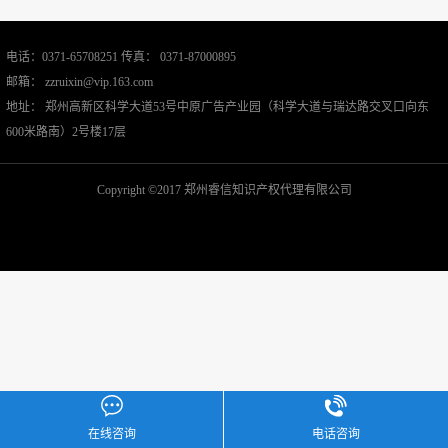
电话：0371-65708251 传真： 0371-87000895
邮箱： zzruixin@vip.163.com
地址： 郑州高新区科学大道53号中原广告产业园（科学大道与瑞达路交叉口向东
600米路南）2号楼17层
Copyright ©2017 郑州睿信知识产权代理有限公司
在线咨询
电话咨询